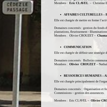
Membres :
Eric CLAVEL
– Christine 
AFFAIRES CULTURELLES – 
Elle est chargée de mettre en forme l’act
Domaines concernés : gestion du fonds do
plantations, fleurissement - Illumination
Membres : Olivier CROUZET –
Chant
COMMUNICATION
Elle est chargée de définir une stratégi
Domaines concernés : Bulletin communa
Membres :
Olivier CROUZET
– Natha
RESSOURCES HUMAINES – 
Elle est chargée principalement de l'or
Domaines concernés : Organisation et fo
Commissions – gestion des assurances
Membres : Eric CLAVEL –
Olivier C