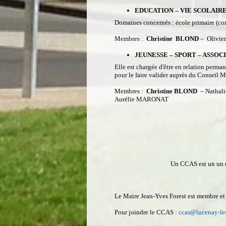
EDUCATION – VIE SCOLAIRE
Domaines concernés : école primaire (conta
Membres :
Christine BLOND
– Olivie
JEUNESSE – SPORT – ASSOC
Elle est chargée d'être en relation permane
pour le faire valider auprès du Conseil M
Membres :
Christine BLOND
– Nathal
Aurélie MARONAT
Un CCAS est un un ét
Le Maire Jean-Yves Forest est membre et 
Pour joindre le CCAS :
ccas@lucenay-les