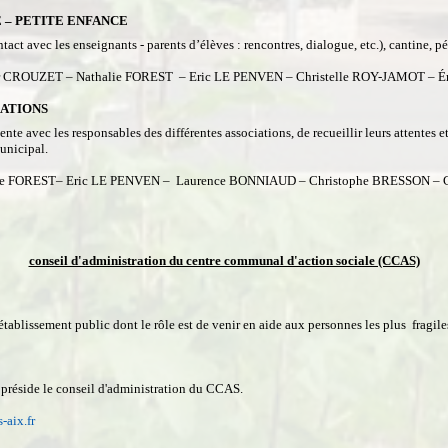
 – PETITE ENFANCE
ct avec les enseignants - parents d’élèves : rencontres, dialogue, etc.), cantine, pé
r CROUZET – Nathalie FOREST – Eric LE PENVEN – Christelle ROY-JAMOT – É
IATIONS
nte avec les responsables des différentes associations, de recueillir leurs attentes et
unicipal.
ie FOREST– Eric LE PENVEN – Laurence BONNIAUD – Christophe BRESSON – C
conseil d'administration du centre communal d'action sociale (CCAS)
ablissement public dont le rôle est de venir en aide aux personnes les plus fragi
préside le conseil d'administration du CCAS.
-aix.fr