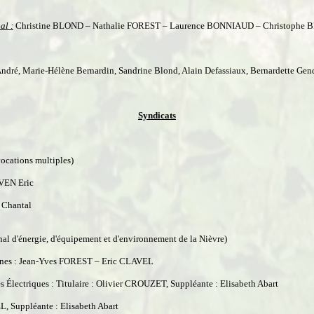
al :
Christine BLOND
–
Nathalie FOREST –
Laurence BONNIAUD
– Christophe
André, Marie-Hélène Bernardin, Sandrine Blond, Alain Defassiaux, Bernardette Gen
Syndicats
ocations multiples)
NVEN Eric
 Chantal
l d'énergie, d'équipement et d'environnement de la Nièvre)
ornes : Jean-Yves FOREST – Eric CLAVEL
s Électriques
: Titulaire : Olivier CROUZET, Suppléante : Elisabeth Abart
EL, Suppléante : Elisabeth Abart