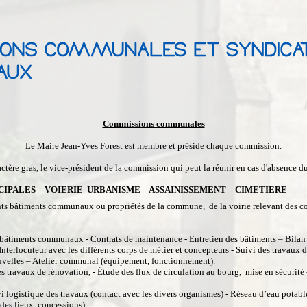
Commissions communales
Le Maire Jean-Yves Forest est membre et préside chaque commission.
ctère gras, le vice-président de la commission qui peut la réunir en cas d'absence d
CIPALES – VOIERIE URBANISME – ASSAINISSEMENT – CIMETIERE
érents bâtiments communaux ou propriétés de la commune, de la voirie relevant des
bâtiments communaux - Contrats de maintenance - Entretien des bâtiments – Bilan é
nterlocuteur avec les différents corps de métier et concepteurs - Suivi des travaux
ouvelles – Atelier communal (équipement, fonctionnement).
des travaux de rénovation, - Étude des flux de circulation au bourg, mise en sécuri
 logistique des travaux (contact avec les divers organismes) - Réseau d’eau potable
 des lieux, concessions)