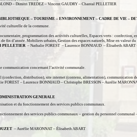
BLOND – Dimitri TREDEZ – Vincent GAUDRY – Chantal PELLETIER
BIBLIOTHEQUE – TOURISME – ENVIRONNEMENT – CADRE DE VIE – 
ivité culturelle de la commune.
cumentaire, programmation des activités culturelles, Espaces verts : confection, en
s de fin d’année. Mobiliers urbains, Gestion des espaces naturels, Mise en valeur du
al PELLETIER
– Nathalie FOREST – Laurence BONNIAUD – Élisabeth ABART
e de communication concernant l’activité communale.
l (confection, distribution), site internet (contenu, alimentation), communic
lie FOREST – Laurence BONNIAUD – Christophe BRESSON – Aurélie MARONN
ADMINISTRATION GENERALE
ganisation et du fonctionnement des services publics communaux.
nctionnement des services publics communaux – gestion du personnel communal – r
.
ROUZET
– Aurélie MARONNAT – Élisabeth ABART